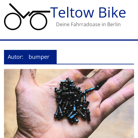
Zum
Teltow Bike
Inhalt
springen
Deine Fahrradoase in Berlin
Autor:
bumper